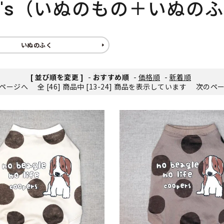
g's（いぬのもの＋いぬの
いぬのふく
[ 並び順を変更 ]
-
おすすめ順
-
価格順
-
新着順
ページへ
全 [46] 商品中 [13-24] 商品を表示しています
次のペ