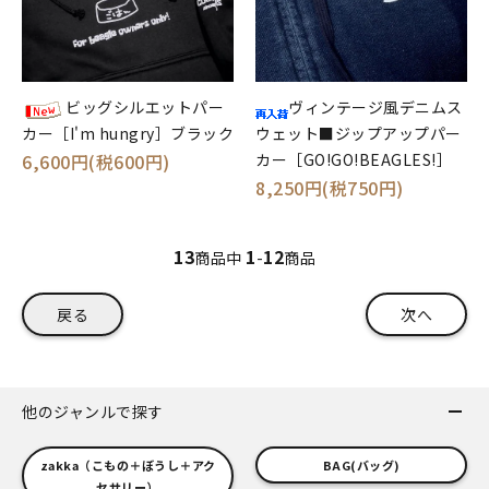
ビッグシルエットパー
ヴィンテージ風デニムス
カー［I'm hungry］ブラック
ウェット■ジップアップパー
6,600円(税600円)
カー［GO!GO!BEAGLES!］
8,250円(税750円)
13
1
12
商品中
-
商品
戻る
次へ
他のジャンルで探す
zakka（こもの＋ぼうし＋アク
BAG(バッグ)
セサリー）