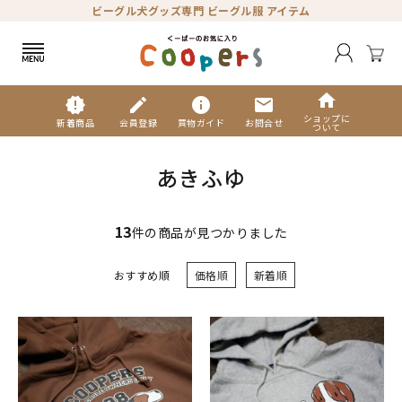
ビーグル犬グッズ専門 ビーグル服 アイテム
home
new_releases
edit
info
mail
ショップに
新着商品
会員登録
買物ガイド
お問合せ
ついて
あきふゆ
13
件の商品が見つかりました
おすすめ順
価格順
新着順