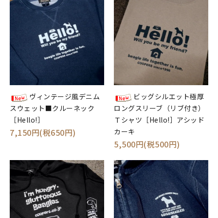
ヴィンテージ風デニム
ビッグシルエット極厚
スウェット■クルーネック
ロングスリーブ（リブ付き）
［Hello!］
Ｔシャツ［Hello!］アシッド
7,150円(税650円)
カーキ
5,500円(税500円)