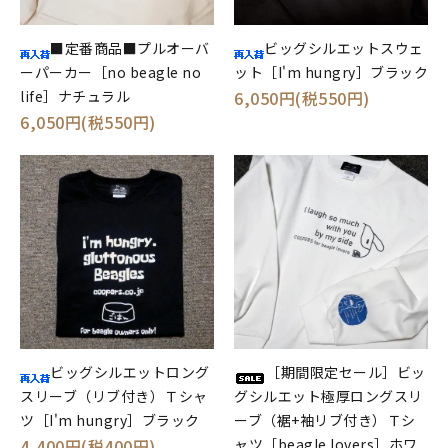
■定番商品■プルオーバ
ビッグシルエットスウェ
ーパーカー［no beagle no
ット［I'm hungry］ブラック
life］ナチュラル
6,050円(税550円)
6,050円(税550円)
ビッグシルエットロング
［期間限定セール］ビッ
スリーブ（リブ付き）Ｔシャ
グシルエット極厚ロングスリ
ツ［I'm hungry］ブラック
ーブ（裾+袖リブ付き）Ｔシ
4,400円(税400円)
ャツ［beagle lovers］ホワ