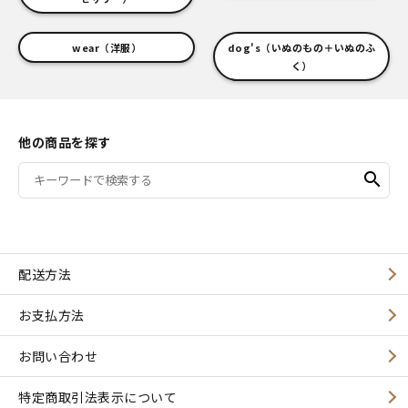
wear（洋服）
dog's（いぬのもの＋いぬのふ
く）
他の商品を探す
search
配送方法
お支払方法
お問い合わせ
特定商取引法表示について