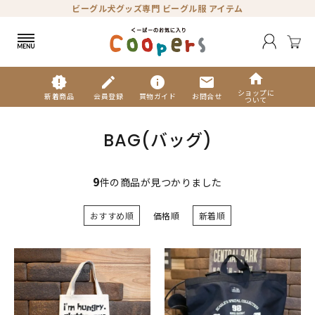
ビーグル犬グッズ専門 ビーグル服 アイテム
home
new_releases
edit
info
mail
ショップに
新着商品
会員登録
買物ガイド
お問合せ
ついて
BAG(バッグ)
9
件の商品が見つかりました
おすすめ順
価格順
新着順