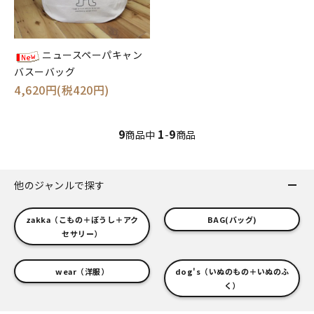
ニュースペーパキャン
バスーバッグ
4,620円(税420円)
9
1
9
商品中
-
商品
他のジャンルで探す
zakka（こもの＋ぼうし＋アク
BAG(バッグ)
セサリー）
wear（洋服）
dog's（いぬのもの＋いぬのふ
く）