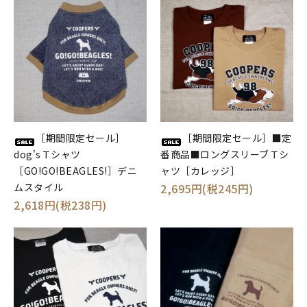
［期間限定セール］
［期間限定セール］■定
dog'sＴシャツ
番商品■ロングスリーブＴシ
［GO!GO!BEAGLES!］デニ
ャツ［カレッジ］
ムスタイル
2,695円(税245円)
2,618円(税238円)