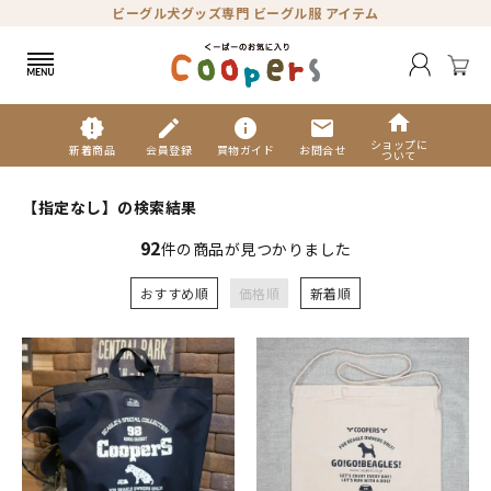
ビーグル犬グッズ専門 ビーグル服 アイテム
home
new_releases
edit
info
mail
ショップに
新着商品
会員登録
買物ガイド
お問合せ
ついて
【指定なし】の検索結果
92
件の商品が見つかりました
おすすめ順
価格順
新着順