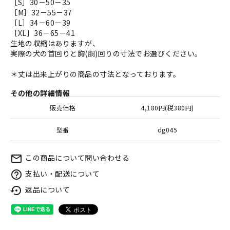
［S］30－50－35
［M］32－55－37
［L］34－60－39
［XL］36－65－41
生地の収縮はありますが、
実際の犬の首回りと胸(胴)回りの寸法でお選びください。
＊丈は出来上がりの商品の寸法となっております。
その他の詳細情報
販売価格
4,180円(税380円)
型番
dg045
この商品について問い合わせる
mail_outline
支払い・配送について
help_outline
返品について
settings_backup_restore