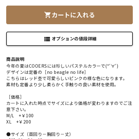
カートに入れる
shopping_cart
オプションの値段詳細
view_list
商品説明
今年の夏はCOOERSには珍しいパステルカラーで(*‘∀‘)
デザインは定番の［no beagle no life］
こちらはレッド杢で可愛らしいピンクの様な色になります。
素材も定番より少し柔らかく手触りの良い素材を使用。
［価格］
カートに入れた時点でサイズにより価格が変わりますのでご注
意下さい。
M/L +￥100
XL +￥200
●サイズ（首回り－胸回り－丈）