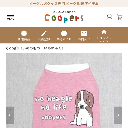
ビーグル犬グッズ専門 ビーグル服 アイテム
home
new_releases
edit
info
mail
ショップに
新着商品
会員登録
買物ガイド
お問合せ
ついて
dog's（いぬのもの＋いぬのふく）