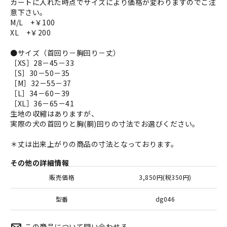
カートに入れた時点でサイズにより価格が変わりますのでご注
意下さい。
M/L +￥100
XL +￥200
●サイズ（首回り－胸回り－丈）
［XS］28－45－33
［S］30－50－35
［M］32－55－37
［L］34－60－39
［XL］36－65－41
生地の収縮はありますが、
実際の犬の首回りと胸(胴)回りの寸法でお選びください。
＊丈は出来上がりの商品の寸法となっております。
その他の詳細情報
販売価格
3,850円(税350円)
型番
dg046
この商品について問い合わせる