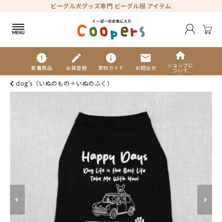
ビーグル犬グッズ専門 ビーグル服 アイテム
home
new_releases
edit
info
mail
ショップに
新着商品
会員登録
買物ガイド
お問合せ
ついて
dog's（いぬのもの＋いぬのふく）