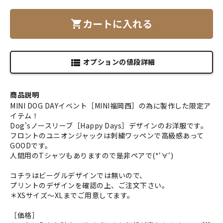
カートに入れる
shopping_cart
オプションの値段詳細
view_list
商品説明
MINI DOG DAYイベント［MINI福岡西］の為に製作した限定ア
イテム！
Dog'sノースリーブ［Happy Days］デザインのお洋服です。
フロントのユニオンジャックは刺繍ワッペンで高級感あって
GOODです。
人間用のTシャツもありますので是非ペアで(*‘∀‘)
コチラはビーグルデザインでは無いので、
プリントのデザインを確認の上、ご注文下さい。
＊XSサイズ～XLまでご用意してます。
［価格］